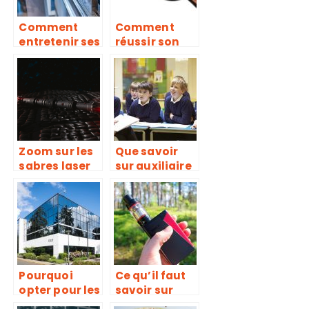
Comment
Comment
entretenir ses
réussir son
équipements
lead scoring ?
industriels ?
Nos conseils
Zoom sur les
Que savoir
sabres laser
sur auxiliaire
de Star Wars
de vie
scolaire
(AVS) ?
Pourquoi
Ce qu’il faut
opter pour les
savoir sur
services
cette