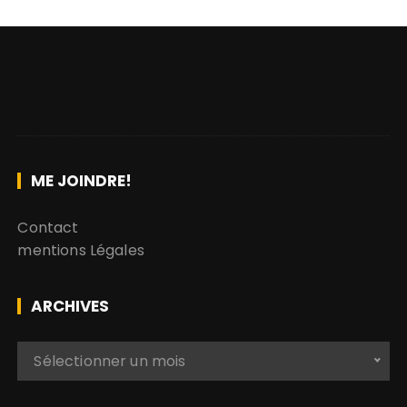
ME JOINDRE!
Contact
mentions Légales
ARCHIVES
A
Sélectionner un mois
r
c