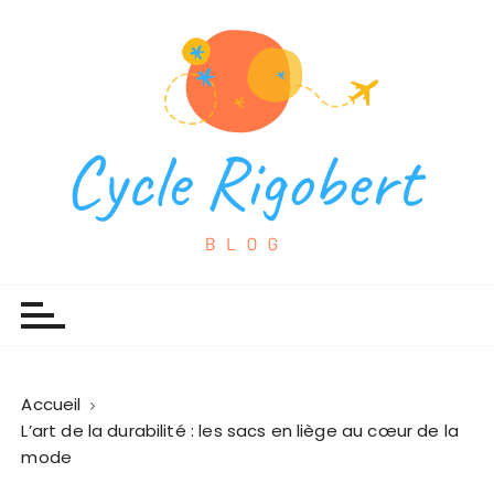
P
a
s
s
e
r
a
u
c
o
Cycles Rigobert
Espace blog
n
t
e
n
u
Accueil
L’art de la durabilité : les sacs en liège au cœur de la
mode