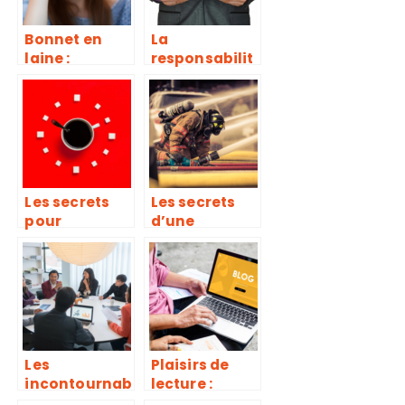
Bonnet en
La
laine :
responsabilit
pourquoi et
é des
comment
Ordonnateur
choisir ?
s : les
informations
essentielles
Les secrets
Les secrets
pour
d’une
savourer un
maintenance
cafe
efficace pour
d’exception :
les systèmes
astuces et
de sécurité
conseils
incendie
Les
Plaisirs de
incontournab
lecture :
les stratégies
explorer les