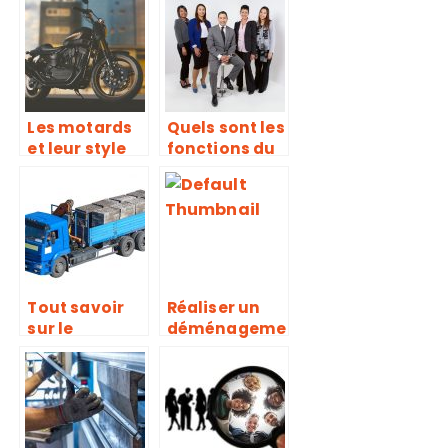
sont
entre scie
meilleures
circulaire et
pour la santé
scie à table
Les motards
Quels sont les
et leur style
fonctions du
en 2020
Comité
d’entreprise
et du Comité
social et
économique
?
Tout savoir
Réaliser un
sur le
déménageme
business plan
nt sans
de transport
tracas