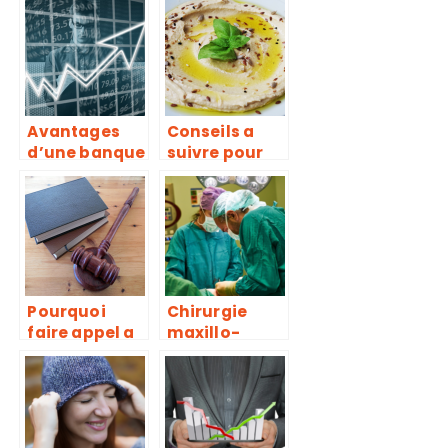
d’une
substance
entreprise de
naturelle
marquage de
sol ?
Avantages
Conseils a
d’une banque
suivre pour
geree par le
faire du
client
houmous
Pourquoi
Chirurgie
faire appel a
maxillo-
un avocat en
faciale :
droits de
l’intervention
societes ?
orthognatiqu
e