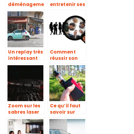
déménageme
entretenir ses
nt sans
équipements
tracas
industriels ?
Un replay très
Comment
intéressant
réussir son
de la culture
lead scoring ?
parisienne
Nos conseils
Zoom sur les
Ce qu’il faut
sabres laser
savoir sur
de Star Wars
cette
substance
naturelle