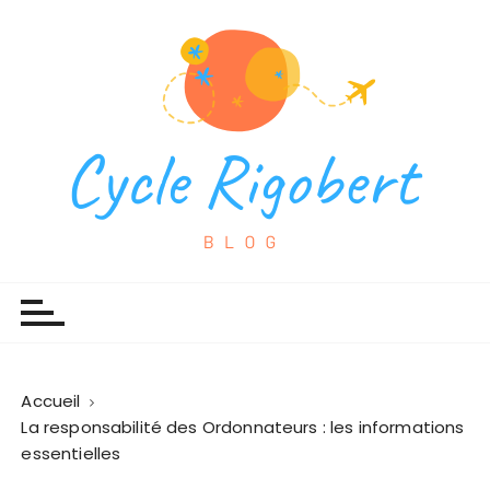
P
a
s
s
e
r
a
u
c
o
Cycles Rigobert
Espace blog
n
t
e
n
u
Accueil
La responsabilité des Ordonnateurs : les informations
essentielles