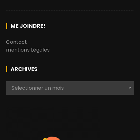
ME JOINDRE!
Contact
mentions Légales
ARCHIVES
A
Sélectionner un mois
r
c
h
i
v
e
s