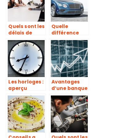
Quels sont les
Quelle
délais de
différence
déclaration
entre un
d’un sinistre
mandataire
à une
et un
compagnie
concessionn
d’assurance ?
aire ?
Les horloges :
Avantages
aperçu
d’une banque
chronologiqu
geree par le
e
client
Conseils a
Quels sont les