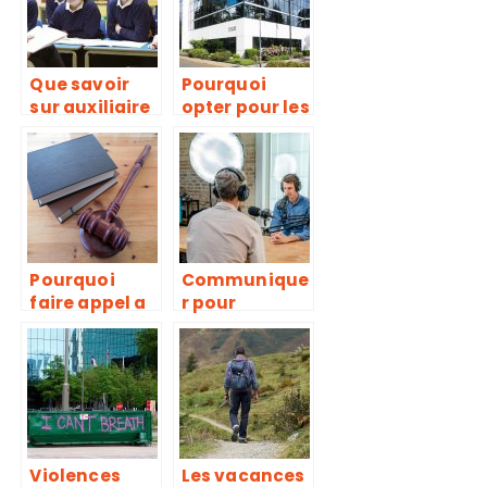
Que savoir
Pourquoi
sur auxiliaire
opter pour les
de vie
services
scolaire
d’une
(AVS) ?
entreprise de
marquage de
sol ?
Pourquoi
Communique
faire appel a
r pour
un avocat en
booster les
droits de
activités de
societes ?
votre
entreprise
Violences
Les vacances