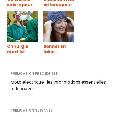
suivre pour
criteres pour
faire du
louer un
houmous
chauffage
industriel ?
Chirurgie
Bonnet en
maxillo-
laine :
faciale :
pourquoi et
l’intervention
comment
orthognatiqu
choisir ?
e
PUBLICATION PRÉCÉDENTE
Moto electrique : les informations essentielles
a decouvrir
PUBLICATION SUIVANTE