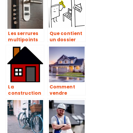
salle de bain,
propriétaire
quelle est la
solution
pratique?
Les serrures
Que contient
multipoints
un dossier
pour la
d’appel
sécurité de
d’offres pour
vos maisons
un chantier
de
construction
?
La
Comment
construction
vendre
de votre toit :
correctement
Ce qu’il ne
sa maison ?
faut pas
oublier de
faire