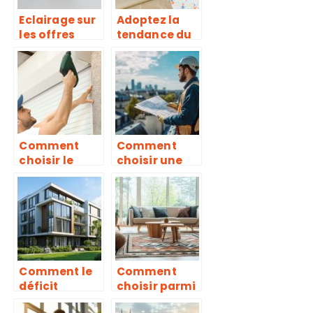
Eclairage sur
Adoptez la
les offres
tendance du
électricité :
papier peint
des conseils
tropical pour
pour prendre
une
des décisions
décoration
avisées
exotique
Comment
Comment
choisir le
choisir une
meilleur
entreprise de
service de
rénovation de
réparation de
toiture en Île-
volets
de-France ?
roulants
d’urgence
près de chez
Comment le
Comment
vous
déficit
choisir parmi
foncier
une vaste