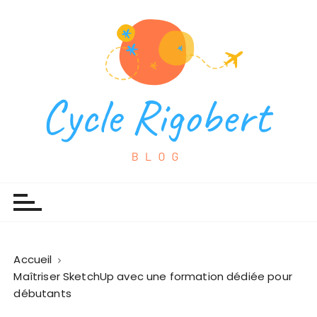
P
a
s
s
e
r
a
u
c
o
Cycles Rigobert
Espace blog
n
t
e
n
u
Accueil
Maîtriser SketchUp avec une formation dédiée pour
débutants