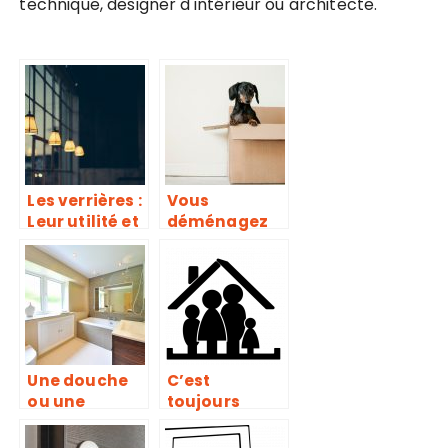
technique, designer d'intérieur ou architecte.
Les verrières :
Vous
Leur utilité et
déménagez
leurs
et vous ne
avantages
savez pas qui
contacter
pour bouger
vos meubles ?
Une douche
C’est
ou une
toujours
baignoire
mieux
dans votre
lorsqu’on est