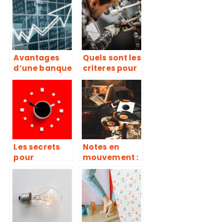
retenir
observer pour
un bon choix
d’assurance
maison.
Avantages
Quels sont les
d’une banque
criteres pour
geree par le
louer un
client
chauffage
industriel ?
Les secrets
Notes en
pour
mouvement :
savourer un
la scène
cafe
dynamique
d’exception :
des écoles de
astuces et
musique à
conseils
Genève