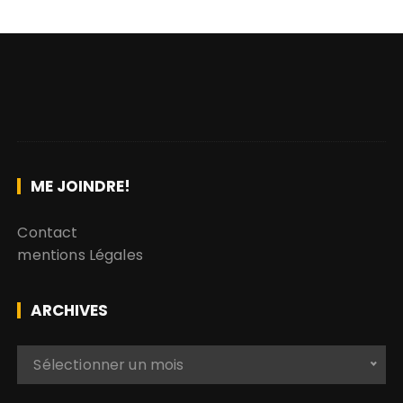
ME JOINDRE!
Contact
mentions Légales
ARCHIVES
A
Sélectionner un mois
r
c