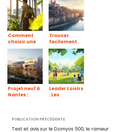
optimise
collection de
votre
tapis pour
investisseme
sublimer
nt immobilier
votre
locatif
intérieur
Comment
Trouver
choisir une
facilement
entreprise de
une location
nettoyage
à Lyon grâce
écologique à
à des outils
Rennes pour
interactifs
votre maison
ou bureau
Projet neuf à
Leader Loisirs
Nantes :
: Les
réussir avec
meilleures
les bons
idées pour
critères
créer un
PUBLICATION PRÉCÉDENTE
espace vert
inspirant
Test et avis sur le Domyos 500, le rameur