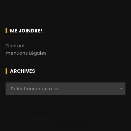
ME JOINDRE!
Contact
mentions Légales
ARCHIVES
A
Sélectionner un mois
r
c
h
i
v
e