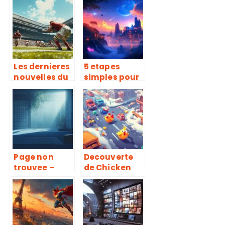
sportifs non
es pour suivre
regule :
la meteo en
conseils et
temps reel
precautions
Les dernieres
5 etapes
nouvelles du
simples pour
tournois des
commander
6 nations
votre velo en
ligne sur
cycles-
rigobert.com
Page non
Decouverte
trouvee –
de Chicken
Espace
Road 2 : un jeu
Martial :
a succes et
Strategies
ses strategies
avancees
gagnantes
pour reduire