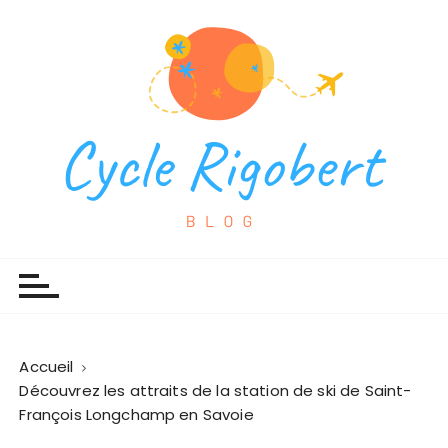
P
a
s
s
e
r
a
u
c
o
Cycles Rigobert
Espace blog
n
t
e
n
u
Accueil
Découvrez les attraits de la station de ski de Saint-
François Longchamp en Savoie