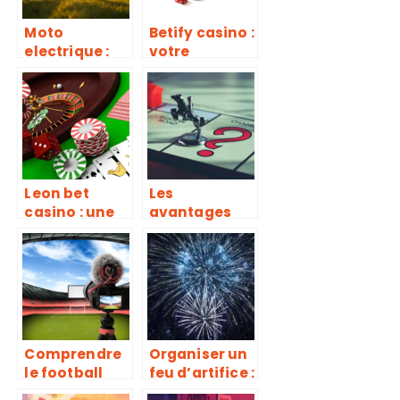
Moto
Betify casino :
electrique :
votre
les
destination
informations
ultime pour
essentielles a
les jeux en
decouvrir
ligne
Leon bet
Les
casino : une
avantages
plateforme
indéniables
attrayante et
de jouer au
sécurisée
Monopoly en
ligne
Comprendre
Organiser un
le football
feu d’artifice :
studio live et
les étapes