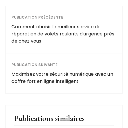
gonflable
développeme
pour une
nt du
course
PUBLICATION PRÉCÉDENTE
tourisme
cyclisme
d’affaires et
Comment choisir le meilleur service de
réussie
de loisirs
réparation de volets roulants d'urgence près
de chez vous
PUBLICATION SUIVANTE
Maximisez votre sécurité numérique avec un
coffre fort en ligne intelligent
Publications similaires