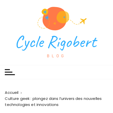
P
a
s
s
e
r
a
u
c
o
Cycles Rigobert
Espace blog
n
t
e
n
u
Accueil
Culture geek : plongez dans l’univers des nouvelles
technologies et innovations