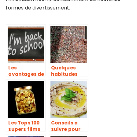
formes de divertissement.
Les
Quelques
avantages de
habitudes
reprendre vos
étrangères
études à l’âge
extraordinair
adulte
es
Les Tops 100
Conseils a
supers films
suivre pour
francais
faire du